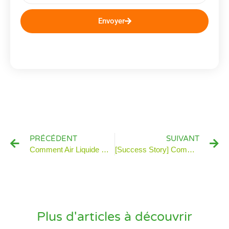
Envoyer
PRÉCÉDENT
SUIVANT
Comment Air Liquide maximise l’impact de ses trophées de l’innovation
[Success Story] Comment Ecdys OpenLab™ permet à l’ensemble de la filière communication de mieux collaborer et innover ?
Plus d'articles à découvrir