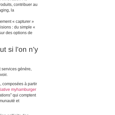
roduits, contribuer au
ging, la
lement « capturer »
isions : du simple «
 sur des options de
 si l’on n’y
t services génère,
voir.
, composées à partir
nitiative myhamburger
vations” qui comptent
mmunauté et