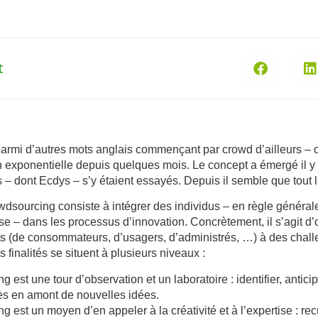
t
armi d’autres mots anglais commençant par crowd d’ailleurs – 
n exponentielle depuis quelques mois. Le concept a émergé il y 
– dont Ecdys – s’y étaient essayés. Depuis il semble que tout 
wdsourcing consiste à
intégrer des individus – en règle généra
rise – dans les processus d’innovation.
Concrètement, il s’agit d’
ents (de consommateurs, d’usagers, d’administrés, …) à des chal
s finalités se situent à plusieurs niveaux :
ng est
une tour d’observation et un laboratoire
: identifier, antic
ès en amont de nouvelles idées.
ng est
un moyen d’en appeler à la créativité et à l’expertise
: rec