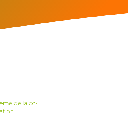
hème de la co-
vation
l