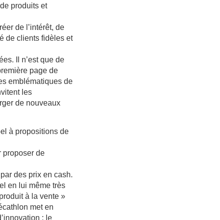
de produits et
éer de l’intérêt, de
 de clients fidèles et
es. Il n’est que de
 première page de
ples emblématiques de
nvitent les
erger de nouveaux
pel à propositions de
r proposer de
ar des prix en cash.
el en lui même très
roduit à la vente »
écathlon met en
innovation : le