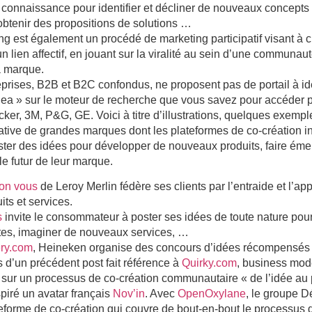
a connaissance pour identifier et décliner de nouveaux concepts 
 obtenir des propositions de solutions …
ng est également
un procédé de marketing participatif visant à cr
 lien affectif
, en jouant sur la viralité au sein d’une communauté
a marque.
rises, B2B et B2C confondus, ne proposent pas de portail à idé
idea » sur le moteur de recherche que vous savez pour accéder
ker, 3M, P&G, GE. Voici à titre d’illustrations, quelques exem
itiative de grandes marques dont les
plateformes de co-création
i
er des idées pour développer de nouveaux produits, faire ém
le futur de leur marque.
on vous
de Leroy Merlin fédère ses clients par l’entraide et l’ap
ts et services.
s
invite le consommateur à poster ses idées de toute nature pou
tes, imaginer de nouveaux services, …
ry.com
, Heineken organise des concours d’idées récompensés p
 d’un précédent post fait référence à
Quirky.com
, business mod
 sur un processus de co-création communautaire « de l’idée au p
spiré un avatar français
Nov’in
. Avec
OpenOxylane
, le groupe D
forme de co-création qui couvre de bout-en-bout le processus d’