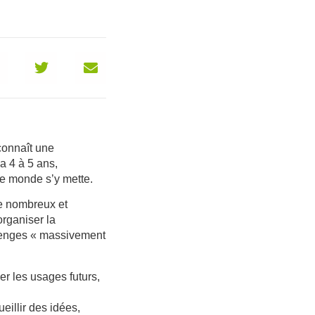
connaît une
a 4 à 5 ans,
le monde s’y mette.
le nombreux et
organiser la
lenges
« massivement
iper les usages futurs,
ueillir des idées,