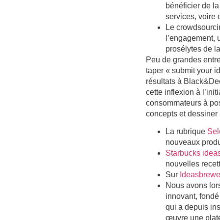
bénéficier de l
services, voire
Le crowdsourci
l’engagement, un
prosélytes de l
Peu de grandes entrep
taper « submit your 
résultats à Black&Dec
cette inflexion à l’in
consommateurs à post
concepts et
dessiner 
La rubrique
Sel
nouveaux produi
Starbucks idea
nouvelles recet
Sur
Ideasbrewe
Nous avons lors
innovant, fondé
qui a depuis in
œuvre une plate