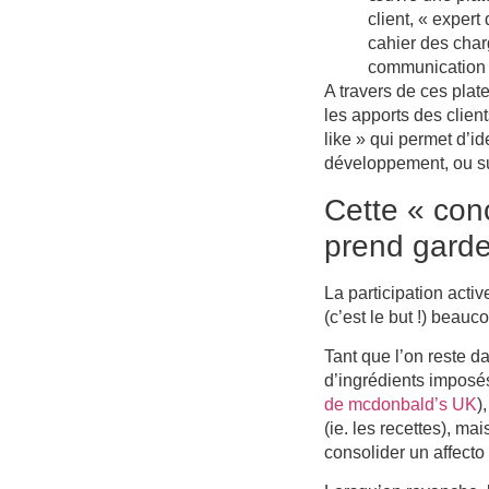
client, « expert
cahier des char
communication
A travers de ces plat
les apports des clien
like » qui permet d’id
développement, ou sur
Cette « conc
prend garde 
La participation acti
(c’est le but !) beauc
Tant que l’on reste 
d’ingrédients imposés
de mcdonbald’s UK
)
(ie. les recettes), m
consolider un affecto 