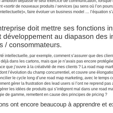
’ambition dépasse le seul exercice de communication, lorsque l’
nt
«sortir de nouveaux produits / services (au sens où l’on pourr
intellectuelle)»
, faire évoluer un business model … l’équation s
entreprise doit mettre ses fonctions i
t développement au diapason des in
rs / consommateurs.
té intellectuelle, par exemple, comment s’assurer que des clien
s déjà dans les cartons, mais que je n’avais pas encore proté
pace que j’ouvre à la créativité de mes clients ? La road map mar
ont l’évolution du champ concurrentiel, et couvre une élongatio
cilier le cycle long d’une road map marketing, avec le temps c
nt gérer la frustration des lead users si l’ont ne reprend pas 
rer les idées de produits qui s’intègrent mal dans une road 
égie de gamme, remettent en cause des principes de pricing ?
ions ont encore beaucoup à apprendre et e