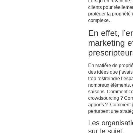
Lorsqu’en revanche, l
clients pour réelleme
protéger la propriété 
complexe.
En effet, l’
marketing e
prescripteu
En matière de proprié
des idées que j’avai
trop restreindre l’es
nombreux éléments, d
saisons. Comment con
crowdsourcing ? Comme
apports ? Comment gé
perturbent une strat
Les organisat
sur le sujet.