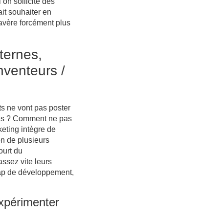
on sollicite des
ait souhaiter en
’avère forcément plus
nternes,
venteurs /
ts ne vont pas poster
gées ? Comment ne pas
keting intègre de
n de plusieurs
ourt du
assez vite leurs
map de développement,
xpérimenter