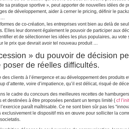
 de sa pratique sportive », peut apporter de nouvelles idées de p
ges de développement, aider à cerner le pricing, définir le packa
 …
eformes de co-création, les entreprises vont bien au delà de seu
ts. Elles leur donnent également le pouvoir de participer aux déc
entifier et de sélectionner les idées les plus populaires, au vote
 le prix que devrait avoir tel nouveau produit …
ession » du pouvoir de décision peut
poser de réelles difficultés.
ve des clients à l’émergence et au développement des produits e
oup d’attente, voire d’impatience, qu’il est délicat, risqué de déce
dans le cadre du concours des meilleures recettes de hamburgers
 et destinées à être proposées pendant un temps limité (
cf l’i
, l’exercice paraît maîtrisable. Ce ne sont bien sûr pas les “inno
ais exclusivement le dispositif mis en œuvre pour solliciter la co
societatis.